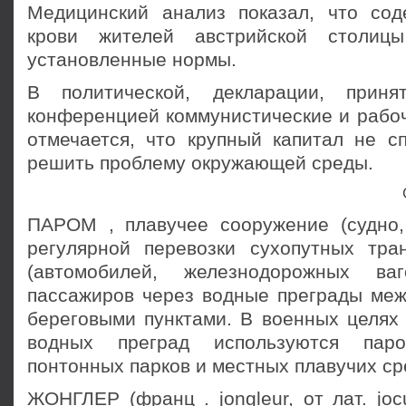
Медицинский анализ показал, что со
крови жителей австрийской столиц
установленные нормы.
В политической, декларации, приня
конфе­ренцией коммунистические и рабо
отмечается, что крупный капитал не с
решить пробле­му окружающей среды.
ПАРОМ , плавучее сооружение (судно, 
регулярной перевозки сухопутных тра
(автомобилей, железнодорожных ва
пассажиров через водные преграды ме
береговыми пунктами. В военных целях
водных преград используются па
понтонных парков и местных плавучих ср
ЖОНГЛЕР (франц . jongleur, от лат. jocu