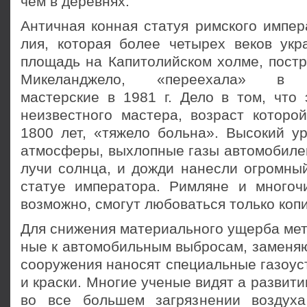
чем в деревнях.
Античная конная статуя римского импер
лия, которая более четырех веков ук
площадь на Капитолийском холме, постр
Микеланджело, «переехала» в р
мастерские в 1981 г. Дело в том, что 
неизвестного мастера, возраст ко­торо
1800 лет, «тяжело больна». Высокий ур
атмосферы, выхлопные газы автомобилей
лучи солнца, и дожди нанесли огромны
статуе императора. Римляне и многочи
возможно, смогут любоваться только копи
Для снижения материального ущерба мет
ные к автомобильным выбросам, заменяю
со­оружения наносят специальные газоу
и кра­ски. Многие ученые видят а развит
во все большем загрязнении воздуха