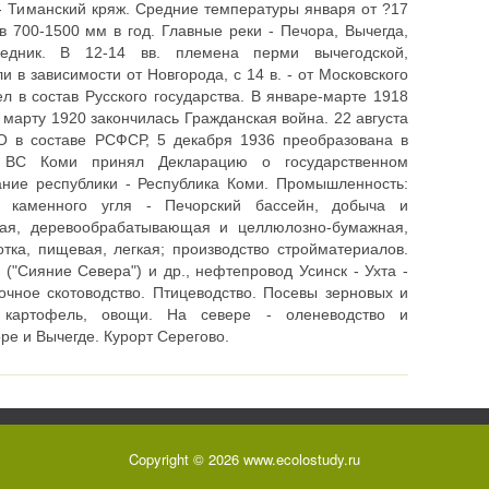
- Тиманский кряж. Средние температуры января от ?17
в 700-1500 мм в год. Главные реки - Печора, Вычегда,
ведник. В 12-14 вв. племена перми вычегодской,
 в зависимости от Новгорода, с 14 в. - от Московского
л в состав Русского государства. В январе-марте 1918
 марту 1920 закончилась Гражданская война. 22 августа
О в составе РСФСР, 5 декабря 1936 преобразована в
ВС Коми принял Декларацию о государственном
ание республики - Республика Коми. Промышленность:
ча каменного угля - Печорский бассейн, добыча и
ная, деревообрабатывающая и целлюлозно-бумажная,
ка, пищевая, легкая; производство стройматериалов.
 ("Сияние Севера") и др., нефтепровод Усинск - Ухта -
чное скотоводство. Птицеводство. Посевы зерновых и
 картофель, овощи. На севере - оленеводство и
ре и Вычегде. Курорт Серегово.
Copyright © 2026 www.ecolostudy.ru