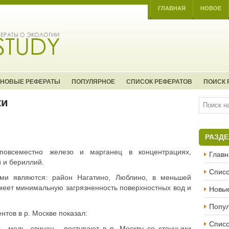
ГЛАВНАЯ
НОВОЕ
НОВЫЕ РЕФЕРАТЫ
ПОПУЛЯРНОЕ
СПИСОК РЕФЕРАТОВ
ПОИСК 
ки
РАЗД
повсеместно железо и марганец в концентрациях,
Главн
 и бериллий.
Списо
ами являются: район Нагатино, Люблино, в меньшей
меет минимальную загрязненность поверхностных вод и
Новы
Попу
тов в р. Москве показал:
Списо
ь, медь, свинец - поступают в р. Москву со сточными