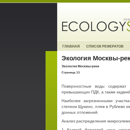
ГЛАВНАЯ
СПИСОК РЕФЕРАТОВ
Экология Москвы-ре
Экология Москвы-реки
Страница 13
Поверхностные воды содержат 
превышающих ПДК, а также кадмий
Наиболее загрязненными участк
степени Щукино, пляж в Рублево и
донных отложений.
Анализ распределения микроэлемен
1. Кадмий, бериллий, цинк, никел