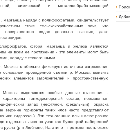
льной, химической и металлообрабатывающей
Поиск
Доба
, марганца наряду с полифосфатами, свидетельствует
хностном стоке сельскохозяйственных почв, что
 в поверхностных водах довольно высоких, даже
пестицидов.
олифосфатов, фтора, марганца и железа являются
квы на всем ее протяжении - эти элементы могут быть
ями, наряду с техногенными.
. Москвы стабильно фиксирует источники загрязнения
а основании проведенной съемки р. Москвы, выявить
еских элементов загрязнителей и пространственную
. Москвы выделяются особые донные отложения -
 характерны тонкодисперсный состав, повышенная
пецифический запах (нефтяной, фекальный), окраска
е верхние горизонты таких илов часто представляют
ию или гидрозоль). Эти техногенные илы имеют разное
де отдельных линз на участках Лужнецкой набережной
в русла (р-н Люблино, Нагатино - протяженность около