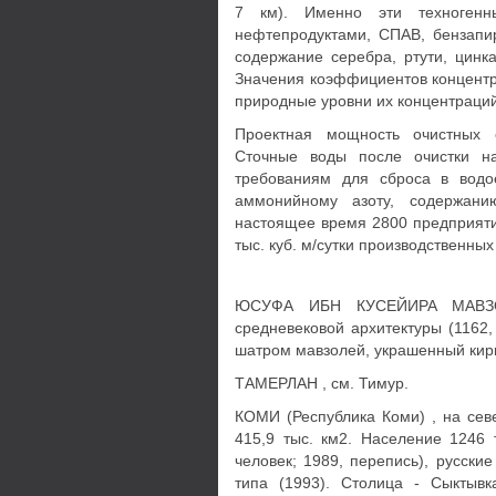
7 км). Именно эти техногенн
нефтепродуктами, СПАВ, бензапи
содержание серебра, ртути, цинка
Значения коэффициентов концентр
природные уровни их концентраций
Проектная мощность очистных с
Сточные воды после очистки на
требованиям для сброса в водо
аммонийному азоту, содержан
настоящее время 2800 предприяти
тыс. куб. м/сутки производственных
ЮСУФА ИБН КУСЕЙИРА МАВЗОЛ
средневековой архитектуры (1162,
шатром мавзолей, украшенный кир
ТАМЕРЛАН , см. Тимур.
КОМИ (Республика Коми) , на сев
415,9 тыс. км2. Население 1246 т
человек; 1989, перепись), русские
типа (1993). Столица - Сыктывк