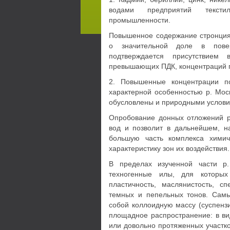
водами предприятий тексти
промышленности.
Повышенное содержание стронция
о значительной доле в повер
подтверждается присутствием
превышающих ПДК, концентраций 
2. Повышенные концентрации п
характерной особенностью р. Мос
обусловлены и природными услови
Опробование донных отложений р
вод и позволит в дальнейшем, н
большую часть комплекса химич
характеристику зон их воздействия.
В пределах изученной части р
техногенные илы, для которых
пластичность, маслянистость, с
темных и пепельных тонов. Самы
собой коллоидную массу (суспенз
площадное распространение: в ви
или довольно протяженных участко