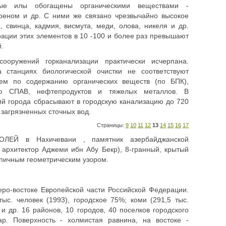
ые илы обогащены органическими веществами -
реном и др. С ними же связано чрезвычайно высокое
, свинца, кадмия, висмута, меди, олова, никеля и др.
ации этих элементов в 10 -100 и более раз превышают
.
ооружений горканализации практически исчерпана.
 станциях биологической очистки не соответствуют
ем по содержанию органических веществ (по БПК),
ию СПАВ, нефтепродуктов и тяжелых металлов. В
й города сбрасывают в городскую канализацию до 720
 загрязненных сточных вод.
Страницы:
9
10
11
12
13
14
15
16
17
ЕЙ в Нахичевани , памятник азербайджанской
 архитектор Аджеми ибн Абу Бекр), 8-гранный, крытый
пичным геометрическим узором.
еро-востоке Европейской части Российской Федерации.
ыс. человек (1993), городское 75%; коми (291,5 тыс.
 и др. 16 районов, 10 городов, 40 поселков городского
ар. Поверхность - холмистая равнина, на востоке -