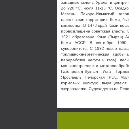
западные склоны Урала, в центре 
до ?20 °С, июля 11-15 °С. Осадко
Мезень. Печоро-Илычский запо
населявшие территорию Коми, были
княжества. В 1478 край Коми воше
провозглашена советская власть. К
1921 образована Коми (Зырян) А
Коми АССР. В сентябре 1990 
суверенитете. С 1992 новое назв
топливно-энергетическая (добы
переработка нефти и газа), лес
машиностроение и металлообработ
Газопровод Вуктыл - Ухта - Торжок
Ярославль. Печорская ГРЭС. Моло
кормовых культур; выращивают
звероводство. Судоходство по Печо