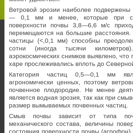
Ветровой эрозии наиболее подвержены 
— 0,1 мм и менее, которые при ск
поверхности почвы 3,8—6,6 м/с прих
перемещаются на большие рас­стояния.
частицы (<,0,1 мм) способны преодо­ле
сотни (иногда тысячи километров)
аэрокосмических снимков выявлено, что 
харе прослеживались вплоть до Северно
Категория частиц 0,5—0,1 мм яв
агрономически ценных, поэтому ветров
почвенное плодородие. Не менее дея
является водная эрозия, так как при смы
размер вымываемых почвенных частиц.
Смыв почвы зависит от типа поч
механического состава, величины повер
состояния поверхности почвы (агрофон)