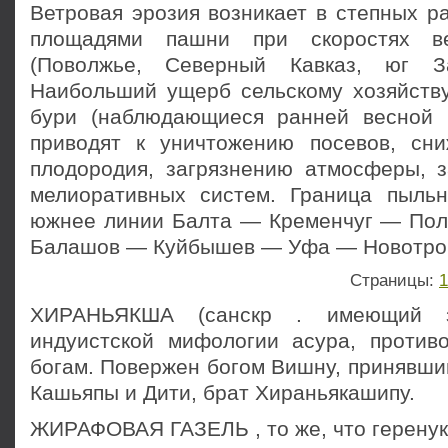
Ветровая эрозия возникает в степных р
площадями пашни при скоростях в
(Поволжье, Северный Кавказ, юг З
Наибольший ущерб сельскому хо­зяйств
бури (наблюдающиеся ранней весной 
приводят к уничтожению посевов, сн
плодородия, загрязнению атмосферы, 
мелиоративных систем. Граница пыль
южнее линии Балта — Кременчуг — По
Балашов — Куйбышев — Уфа — Новотро
Страницы:
1
ХИРАНЬЯКША (санскр . имеющий з
индуистской мифологии асура, против
богам. Повержен богом Вишну, принявши
Кашьяпы и Дити, брат Хираньякашипу.
ЖИРАФОВАЯ ГАЗЕЛЬ , то же, что геренук