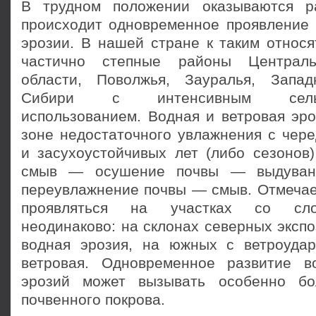
В трудном положении оказываются р
проис­ходит одновременное проявление 
эрозии. В нашей стране к таким относя
частично степные районы Централь
области, Поволжья, Зауралья, Запа
Сибири с интенсивным сельско
использованием. Водная и ветровая эро
зоне недостаточного увлажнения с чере
и засухоустойчивых лет (либо сезонов)
смыв — осушение почвы — выдуван
переувлажнение почвы — смыв. Отмечает
прояв­ляться на участках со сл
неодинаково: на склонах северных эксп
водная эрозия, на южных с ветроуд
ветровая. Одновременное развитие в
эрозий может вызывать особенно б
почвенного покрова.