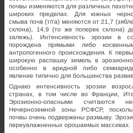
почвы изменяются для раз­личных пахотн
широких пределах. Для южных черно
смыва почв (т/га) меняются от 21,7 (зяб
склона), 14,9 (то же поперек склона) д
залежь). Интенсивность эрозии в с
порождена прямыми либо косвенным
антропогенного происхождения. К первы
широкую распашку земель в эрозионно
особенно в аридной либо семиарид
явление типично для большинства раз­ви
Однако интенсивность эрозии возро
странах, в том числе во Франции, Ита
Эрозионно-опасными считаются н
Нечерноземной зоны РСФСР, поскол
почвы очень подвержены размыву. Эрози
переувлажненных орошаемых массивах.