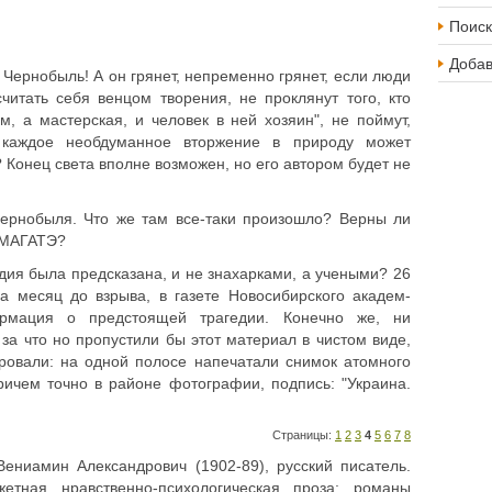
Поиск
Доба
й Чернобыль! А он грянет, непременно грянет, если люди
читать себя венцом творения, не проклянут того, кто
м, а мастерская, и человек в ней хозяин", не поймут,
 каждое необдуманное вторжение в природу может
? Конец света вполне возможен, но его автором будет не
Чернобыля. Что же там все-таки произошло? Верны ли
в МАГАТЭ?
гедия была предсказана, и не знахарками, а учеными? 26
за месяц до взрыва, в газете Новосибирского академ-
р­мация о предстоящей трагедии. Конечно же, ни
 за что но пропустили бы этот материал в чистом виде,
ровали: на одной полосе напечатали снимок атомного
ричем точно в районе фотографии, подпись: "Украина.
Страницы:
1
2
3
4
5
6
7
8
ениамин Александрович (1902-89), русский писатель.
етная нравственно-психологическая проза: романы