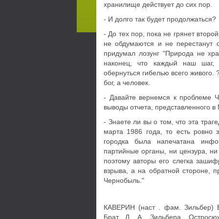
хранилище действует до сих пор.
- И долго так будет продолжаться?
- До тех пор, пока не грянет второ
не обдумаются и не перестанут с
придумал лозунг "Приро­да не хра
наконец, что каждый наш шаг,
обернуться гибелью всего живого. 
бог, а человек.
- Давайте вернемся к проблеме 
выводы отчета, представленного 
- Знаете ли вы о том, что эта тра
марта 1986 года, то есть ровно 
городка была напечатана инфо
партийные органы, ни цензура, ни
поэтому авторы его слегка зашиф
взрыва, а на обратной стороне, п
Чернобыль."
КАВЕРИН (наст . фам. Зильбер) В
Брат Л. А. Зильбера. Остросюж