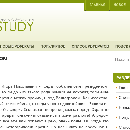
ГЛАВНАЯ
НОВОЕ
НОВЫЕ РЕФЕРАТЫ
ПОПУЛЯРНОЕ
СПИСОК РЕФЕРАТОВ
ПОИСК 
ом
РАЗД
л Игорь Николаевич. - Когда Горбачев был президентом,
Главн
 То ли до них такого рода бумаги не доходят, толи еще
Списо
 картина между прочим, и под Волгоградом. Как извест­но,
ый химкомбинат, отходы у него ядовитейшие. Решили их
Новы
что бы сверху был экран непроницаемых пород. Экран-то
артарары: скважины оказались в зоне разлома! А рядом
Попу
то все эти яды попадут в реку, очень большая. Когда это
Списо
и категори­чески против, но нас никто не послушал и