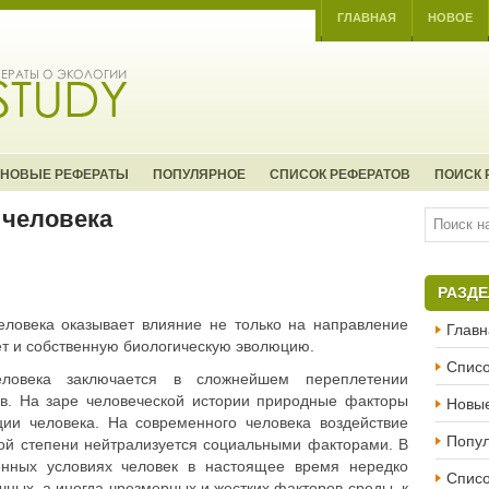
ГЛАВНАЯ
НОВОЕ
НОВЫЕ РЕФЕРАТЫ
ПОПУЛЯРНОЕ
СПИСОК РЕФЕРАТОВ
ПОИСК 
 человека
РАЗД
еловека оказывает влияние не только на направление
Главн
т и собственную биологическую эволюцию.
Списо
ловека заключается в сложнейшем переплетении
в. На заре человеческой истории природные факторы
Новы
и человека. На современного человека воздействие
Попу
ой степени нейтрализуется социальными факторами. В
енных условиях человек в настоящее время нередко
Списо
ных, а иногда чрезмерных и жестких факторов среды, к