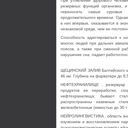
При утомлении здорового челове
резервных функций организма, и
переносить самые суровые 
продолжительного времени. Однак
в них впервые, оказывается в зн
незнакомой среде, чем ее постоян
Способность адаптироваться к н
многих людей при дальних авиап
поясов, а также при сменной ра
нарушение сна, падает работоспос
ЩЕЦИНСКИЙ ЗАЛИВ Балтийского м .
46 км. Глубина на фарватере до 8,
НЕФТЕХРАНИЛИЩЕ , резервуар и
продуктов ее переработки; со
нефтехранилища; бывают стал
распространены наземные ста
железобетонные (емкостью до 30 т 
НЕЙРОЛИНГВИСТИКА , область знан
изучением и восстановлением нар
психолингвистические аспекты афа