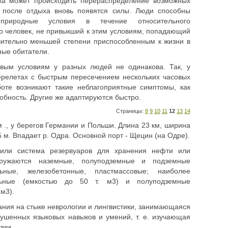
ка может происходить перераспределение возможных
 после отдыха вновь появятся силы. Люди способны
природные условия в течение относительного
о человек, не привыкший к этим условиям, попадающий
ачительно меньшей степени приспособленным к жизни в
ные обитатели.
овым условиям у разных людей не одинакова. Так, у
ерелетах с быстрым пересечением нескольких часовых
боте возникают такие неблагоприятные симптомы, как
обность. Другие же адаптируются быстро.
Страницы:
8
9
10
11
12
13
14
, у берегов Германии и Польши. Длина 23 км, ширина
5 м. Впадает р. Одра. Основной порт - Щецин (на Одре).
ли система резервуаров для хранения нефти или
оружаются наземные, полуподземные и подземные
ьные, железобетонные, пластмассовые; наиболее
льные (емкостью до 50 т. м3) и полуподземные
м3).
ия на стыке неврологии и лингвистики, занимающаяся
ушенных языковых навыков и умений, т. е. изучающая
зии.