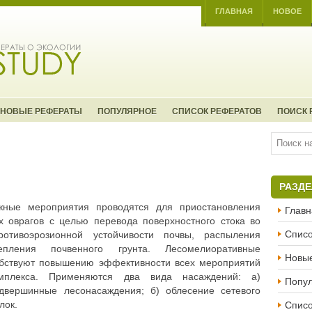
ГЛАВНАЯ
НОВОЕ
НОВЫЕ РЕФЕРАТЫ
ПОПУЛЯРНОЕ
СПИСОК РЕФЕРАТОВ
ПОИСК 
РАЗД
жные мероприятия проводятся для приостановления
Главн
х оврагов с целью перевода поверхностного стока во
Списо
ротивоэрозионной устойчивости почвы, распыления
пления почвенного грунта. Лесомелиоративные
Новы
бствуют повышению эффективности всех мероприятий
омплекса. Применяются два вида насаждений: а)
Попу
двершинные лесонасаждения; б) облесение сетевого
Списо
лок.