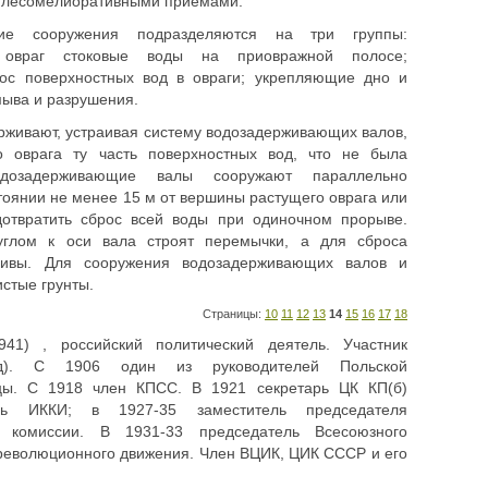
и лесомелиоративными приемами.
кие сооружения подразделяются на три группы:
овраг стоковые воды на приовражной полосе;
ос поверхностных вод в овраги; укрепляющие дно и
мыва и разрушения.
рживают, устраивая систему водозадерживающих валов,
о оврага ту часть поверхностных вод, что не была
дозадерживающие валы сооружают параллельно
тоянии не менее 15 м от вершины растущего оврага или
дотвратить сброс всей воды при одиночном прорыве.
лом к оси вала строят перемычки, а для сброса
ливы. Для сооружения водозадерживающих валов и
стые грунты.
Страницы:
10
11
12
13
14
15
16
17
18
41) , российский политический деятель. Участник
ад). С 1906 один из руководителей Польской
ицы. С 1918 член КПСС. В 1921 секретарь ЦК КП(б)
рь ИККИ; в 1927-35 заместитель председателя
й комиссии. В 1931-33 председатель Всесоюзного
 революционного движения. Член ВЦИК, ЦИК СССР и его