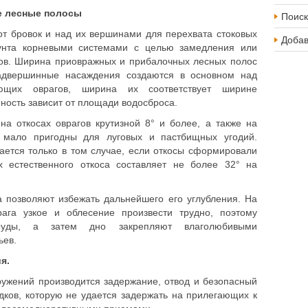
е лесные полосы
Поиск
т бровок и над их вершинами для перехвата стоковых
Доба
рунта корневыми системами с целью замедления или
гов. Ширина приовражных и прибалочных лесных полос
двершинные насаждения создаются в основном над
ющих оврагов, ширина их соответствует ширине
ость зависит от площади водосброса.
а откосах оврагов крутизной 8° и более, а также на
е мало пригодны для луговых и пастбищных угодий.
ается только в том случае, если откосы сформировали
их естественного откоса составляет не более 32° на
 позволяют избежать дальнейшего его углубления. На
ага узкое и облесение произвести трудно, поэтому
пруды, а затем дно закрепляют влаголюбивыми
ьев.
я.
ужений производится задержание, отвод и безопасный
дков, которую не удается задержать на прилегающих к