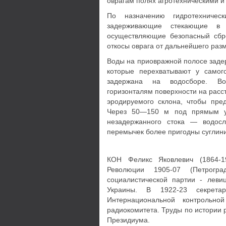
оврагам полях агротехническими 
По назначению гидротехничес
задерживающие стекающие в 
осуществляющие безопасный сбр
откосы оврага от дальнейшего раз
Воды на приовражной полосе заде
которые перехватывают у самог
задержана на водосборе. Во
горизонталям поверхности на расс
эродируемого склона, чтобы пре
Через 50—150 м под прямым уг
незадержанного стока — водос
перемычек более пригодны суглини
КОН Феликс Яковлевич (1864-19
Революции 1905-07 (Петрогр
социалистической партии - лев
Украины. В 1922-23 секрета
Интернациональной контрольно
радиокомитета. Труды по истории
Президиума.