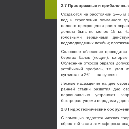
2.7 Приовражные и прибалочны
Создаются на расстоянии 2—5 м о
вод и скрепления почвенного г
полного прекращения роста овра
должна быть не менее 15 м. На
головными вершинами действу
водоподводящих ложбин; протяженн
Сплошное облесение проводится н
берегах балок (лощин), которы
Облесение откосов оврагов допуск
устойчивый профиль, т.е. угол 
суглинках и 26° — на супесях.
Лесные насаждения на дне оврага
ранней стадии развития дно овр
первоначально устраняют за
быстрорастущими породами дерев
2.8 Гидротехнические сооружени
С помощью гидротехнических соор
сброс той части атмосферных оса