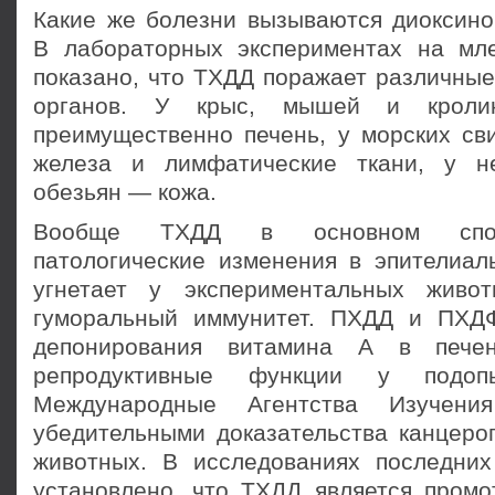
Какие же болезни вызываются диоксин
В лабораторных экспериментах на мл
показано, что ТХДД поражает различные
органов. У крыс, мышей и кролик
преимущественно печень, у морских св
железа и лимфатические ткани, у не
обезьян — кожа.
Вообще ТХДД в основном спос
патологические изменения в эпителиал
угнетает у экспериментальных живо
гуморальный иммунитет. ПХДД и ПХД
депонирования витамина А в печ
репродуктивные функции у подоп
Международные Агентства Изучени
убедительными доказательства канцеро
животных. В исследованиях последни
установлено, что ТХДД является промо