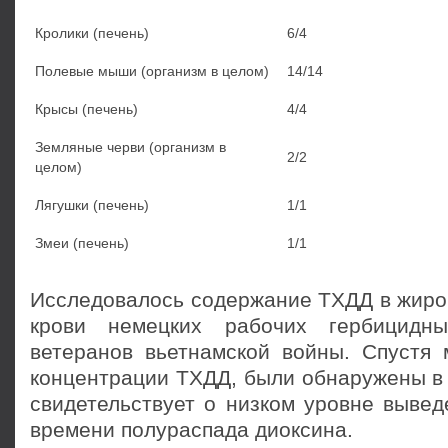
Кролики (печень)
6/4
Полевые мыши (организм в целом)
14/14
Крысы (печень)
4/4
Земляные черви (организм в
2/2
целом)
Лягушки (печень)
1/1
Змеи (печень)
1/1
Исследовалось содержание ТХДД в жиров
крови немецких рабочих гербицидн
ветеранов вьетнамской войны. Спустя 
концентрации ТХДД, были обнаружены в 
свидетельствует о низком уровне вывед
времени полураспада диоксина.