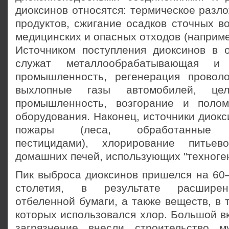
диоксинов относятся: термическое разл
продуктов, сжигание осадков сточных в
медицинских и опасных отходов (наприме
Источником поступления диоксинов в
служат металлообрабатывающая и м
промышленность, регенерация провол
выхлопные газы автомобилей, целл
промышленность, возгорание и полом
оборудования. Наконец, источники диок
пожары (леса, обработанные х
пестицидами), хлорирование питье
домашних печей, использующих "техноге
Пик выброса диоксинов пришелся на 60
столетия, в результате расширен
отбеленной бумаги, а также веществ, в 
которых использовался хлор. Большой в
загрязнение внесли строительство м