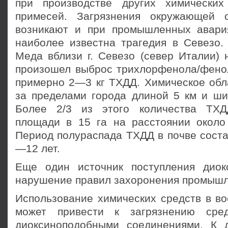
при производстве других химически
примесей. Загрязнения окружающей 
возникают и при промышленных авари
наиболее известна трагедия в Севезо. 
Меда вблизи г. Севезо (север Италии) 
произошел выброс трихлорфенола/фено
примерно 2—3 кг ТХДД. Химическое обл
за пределами города длиной 5 км и ши
Более 2/3 из этого количества ТХ
площади в 15 га на расстоянии около
Период полураспада ТХДД в почве соста
—12 лет.
Еще один источник поступления дио
нарушение правил захоронения промышл
Использование химических средств в во
может привести к загрязнению сре
диоксиноподобными соединениями. К 