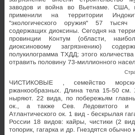
заводов и война во Вьетнаме. США, 
применили на территории Индоки
"экологического оружия" 57 тысяч 
содержащих диоксины. Сегодня на терри
провинции Контум (области, наибо
диоксиновому загрязнению) соде
полукилограмма ТХДД; этого количества
отравить половину 73-миллионного насе
Стр
ЧИСТИКОВЫЕ , семейство морск
ржанкообразных. Длина тела 15-50 см.
ныряют. 22 вида, по побережьям главн
ок., а также Сев. Ледовитого и 
Атлантического ок. 1 вид - бескрылая гаг
России 18 видов: кайры, чистики (2 вида
топорик, гагарка и др. Гнездятся обычно