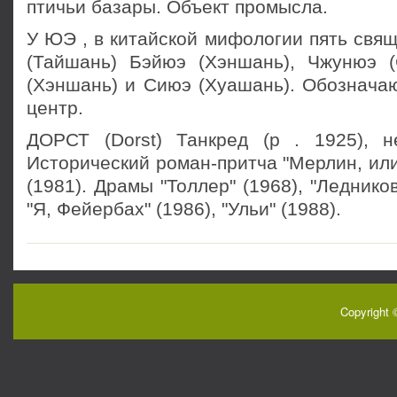
птичьи базары. Объект промысла.
У ЮЭ , в китайской мифологии пять свя
(Тайшань) Бэйюэ (Хэншань), Чжунюэ 
(Хэншань) и Сиюэ (Хуашань). Обозначаю
центр.
ДОРСТ (Dorst) Танкред (р . 1925), н
Исторический роман-притча "Мерлин, ил
(1981). Драмы "Толлер" (1968), "Леднико
"Я, Фейербах" (1986), "Ульи" (1988).
Copyright 