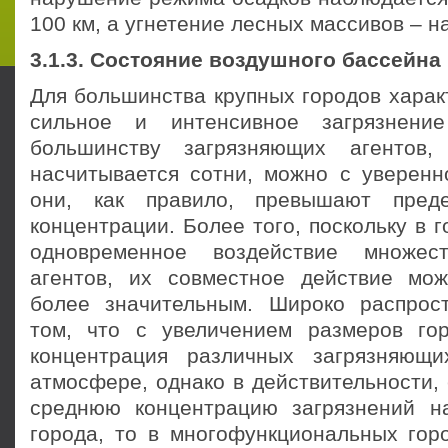
100 км, а угнетение лесных массивов – на
3.1.3. Состояние воздушного бассейна
Для большинства крупных городов харак
сильное и интенсивное загрязнени
большинству за­грязняющих агенто
насчитывается сотни, можно с уверенно
они, как правило, превышают преде
концентрации. Более того, поскольку в г
одновременное воздействие множес
агентов, их совместное действие мо
более значи­тельным. Широко распро
том, что с увеличе­нием размеров го
концентрация различных за­грязняющ
атмосфере, однако в действительности,
среднюю концентрацию загрязнений н
города, то в многофункциональных горо