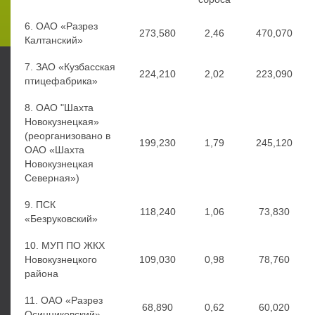
6. ОАО «Разрез
273,580
2,46
470,070
Калтанский»
7. ЗАО «Кузбасская
224,210
2,02
223,090
птицефабрика»
8. ОАО "Шахта
Новокузнецкая»
(реорганизовано в
199,230
1,79
245,120
ОАО «Шахта
Новокузнецкая
Северная»)
9. ПСК
118,240
1,06
73,830
«Безруковский»
10. МУП ПО ЖКХ
Новокузнецкого
109,030
0,98
78,760
района
11. ОАО «Разрез
68,890
0,62
60,020
Осинниковский»