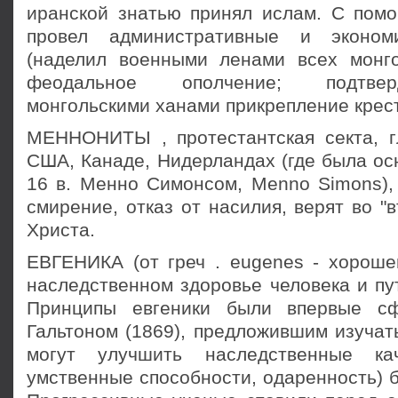
иранской знатью принял ислам. С по
провел административные и эконом
(наделил военными ленами всех монг
феодальное ополчение; подтве
монгольскими ханами прикрепление крест
МЕННОНИТЫ , протестантская секта, 
США, Канаде, Нидерландах (где была осно
16 в. Менно Симонсом, Menno Simons),
смирение, отказ от насилия, верят во "
Христа.
ЕВГЕНИКА (от греч . eugenes - хорошег
наследственном здоровье человека и пу
Принципы евгеники были впервые с
Гальтоном (1869), предложившим изучат
могут улучшить наследственные кач
умственные способности, одаренность) 