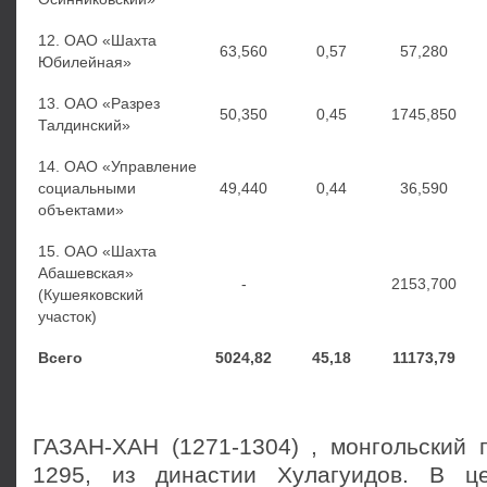
12. ОАО «Шахта
63,560
0,57
57,280
Юбилейная»
13. ОАО «Разрез
50,350
0,45
1745,850
Талдинский»
14. ОАО «Управление
социальными
49,440
0,44
36,590
объектами»
15. ОАО «Шахта
Абашевская»
-
2153,700
(Кушеяковский
участок)
Всего
5024,82
45,18
11173,79
ГАЗАН-ХАН (1271-1304) , монгольский 
1295, из династии Хулагуидов. В ц