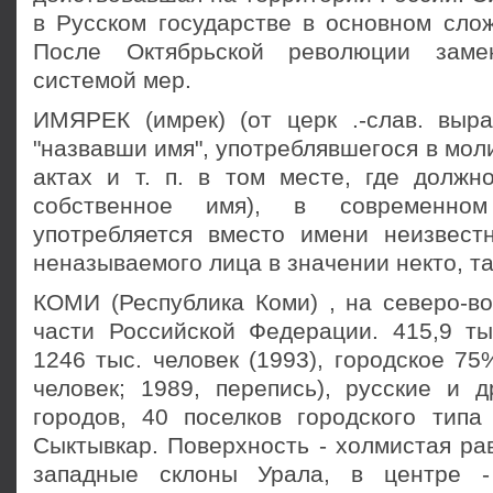
в Русском государстве в основном слож
После Октябрьской революции заме
системой мер.
ИМЯРЕК (имрек) (от церк .-слав. выр
"назвавши имя", употреблявшегося в мол
актах и т. п. в том месте, где должн
собственное имя), в современно
употребляется вместо имени неизвест
неназываемого лица в значении некто, та
КОМИ (Республика Коми) , на северо-во
части Российской Федерации. 415,9 ты
1246 тыс. человек (1993), городское 75%
человек; 1989, перепись), русские и д
городов, 40 поселков городского типа 
Сыктывкар. Поверхность - холмистая рав
западные склоны Урала, в центре -