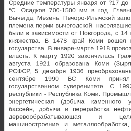
Средние температуры января от ?17 до 
°С. Осадков 700-1500 мм в год. Главн
Вычегда, Мезень. Печоро-Илычский запов
племена перми вычегодской, населявшие
были в зависимости от Новгорода, с 14 в
княжества. В 1478 край Коми вошел 
государства. В январе-марте 1918 прово
власть. К марту 1920 закончилась Граж
августа 1921 образована Коми (Зыр
РСФСР, 5 декабря 1936 преобразован
сентябре 1990 ВС Коми принял
государственном суверенитете. С 19
республики - Республика Коми. Промышл
энергетическая (добыча каменного 
бассейн, добыча и переработка нефти
деревообрабатывающая и целлюл
машиностроение и металлообработка,