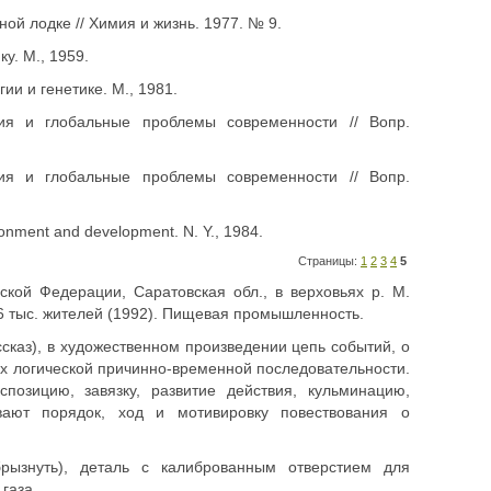
ной лодке // Химия и жизнь. 1977. № 9.
ку. М., 1959.
ии и генетике. М., 1981.
ия и глобальные проблемы современности // Вопр.
ия и глобальные проблемы современности // Вопр.
ronment and development. N. Y., 1984.
Страницы:
1
2
3
4
5
ской Федерации, Саратовская обл., в верховьях р. М.
6 тыс. жителей (1992). Пищевая промышленность.
ассказ), в художественном произведении цепь событий, о
 их логической причинно-временной последовательности.
позицию, завязку, развитие действия, кульминацию,
вают порядок, ход и мотивировку повествования о
рызнуть), деталь с калиброванным отверстием для
газа.