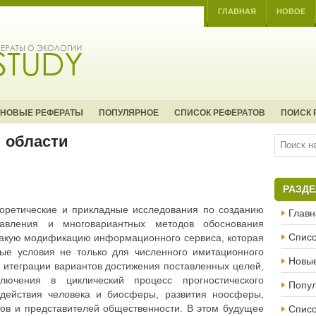
ГЛАВНАЯ
НОВОЕ
НОВЫЕ РЕФЕРАТЫ
ПОПУЛЯРНОЕ
СПИСОК РЕФЕРАТОВ
ПОИСК 
 области
РАЗД
оретические и прикладные исследования по созданию
Главн
равления и многовариантных методов обоснования
Списо
такую модификацию информационного сервиса, которая
ые условия не только для численного имитационного
Новы
й итеграции вариантов достижения поставленных целей,
ючения в циклический процесс прогностического
Попу
действия человека и биосферы, развития ноосферы,
Списо
ов и представителей общественности. В этом будущее