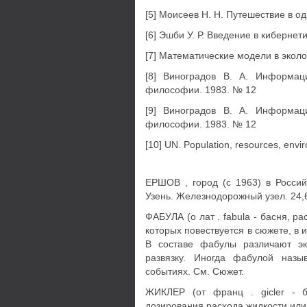
[5] Моисеев Н. Н. Путешествие в од
[6] Эшби У. Р. Введение в кибернети
[7] Математические модели в эколог
[8] Виноградов В. А. Информац
философии. 1983. № 12
[9] Виноградов В. А. Информац
философии. 1983. № 12
[10] UN. Population, resources, envi
ЕРШОВ , город (с 1963) в Россий
Узень. Железнодорожный узел. 24,
ФАБУЛА (о лат . fabula - басня, р
которых повествуется в сюжете, в
В составе фабулы различают экс
развязку. Иногда фабулой назы
событиях. См. Сюжет.
ЖИКЛЕР (от франц . gicler - б
дозирования расхода жидкости или 