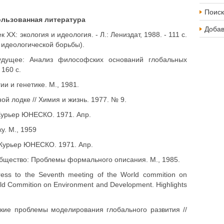
Поиск
льзованная литература
Доба
к XX: экология и идеология. - Л.: Лениздат, 1988. - 111 с.
 идеологической борьбы).
будущее: Анализ философских оснований глобальных
 160 с.
и и генетике. М., 1981.
ой лодке // Химия и жизнь. 1977. № 9.
 Курьер ЮНЕСКО. 1971. Апр.
у. М., 1959
/ Курьер ЮНЕСКО. 1971. Апр.
 общество: Проблемы формального описания. М., 1985.
ress to the Seventh meeting of the World commition on
ld Commition on Environment and Development. Highlights
ские проблемы моделирования глобального развития //