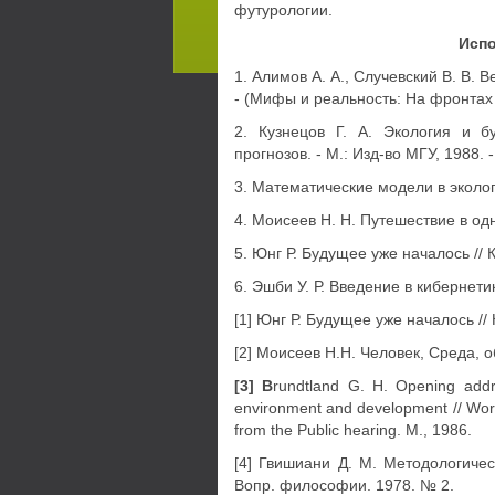
футурологии.
Испо
1. Алимов А. А., Случевский В. В. Ве
- (Мифы и реальность: На фронтах
2. Кузнецов Г. А. Экология и 
прогнозов. - М.: Изд-во МГУ, 1988. -
3. Математические модели в экологи
4. Моисеев Н. Н. Путешествие в одн
5. Юнг Р. Будущее уже началось //
6. Эшби У. Р. Введение в кибернетик
[1] Юнг Р. Будущее уже началось /
[2] Моисеев Н.Н. Человек, Среда,
[3]
B
rundtland G. H. Opening add
environment and development // Wor
from the Public hearing. M., 1986.
[4] Гвишиани Д. М. Методологиче
Вопр. философии. 1978. № 2.