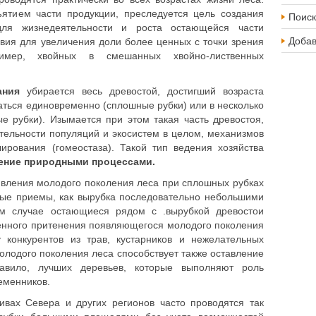
ъятием части продукции, преследуется цель создания
Поиск
для жизнедеятельности и роста остающейся части
Доба
вия для увеличения доли более ценных с точки зрения
имер, хвойных в смешанных хвойно-лиственных
вания
убирается весь древостой, достигший возраста
аться единовременно (сплошные рубки) или в несколько
е рубки). Изымается при этом такая часть древостоя,
тельности популяций и экосистем в целом, механизмов
ирования (гомеостаза). Такой тип ведения хозяйства
ение природными процессами.
явления молодого поколения леса при сплошных рубках
ные приемы, как вырубка последовательно небольшими
ом случае остающиеся рядом с .вырубкой древостои
енного притенения появляющегося молодого поколения
у конкурентов из трав, кустарников и нежелательных
лодого поколения леса способствует также оставление
авило, лучших деревьев, которые выполняют роль
еменников.
вах Севера и других регионов часто проводятся так