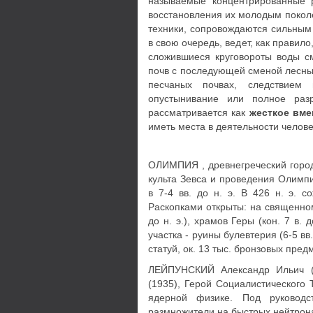
называемые концентрированные 
восстановления их молодым покол
техники, сопровождаются сильным
в свою очередь, ведет, как правил
сложившиеся круговороты воды с
почв с последующей сменой лесных
песчаных почвах, следствием 
опустынивание или полное разр
рассматривается как
жесткое вм
иметь места в деятельности челове
ОЛИМПИЯ , древнегреческий город
культа Зевса и проведения Олимп
в 7-4 вв. до н. э. В 426 н. э. 
Раскопками открыты: на священном 
до н. э.), храмов Геры (кон. 7 в. д
участка - руины булевтерия (6-5 вв.
статуй, ок. 13 тыс. бронзовых предм
ЛЕЙПУНСКИЙ Александр Ильич (1
(1935), Герой Социалистического 
ядерной физике. Под руководс
размножители на быстрых нейтрона