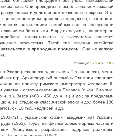
рубки большими площадями без учета возможностей
ением леса. Они проводятся с использованием тяжелой
 разрушением и уплотнением почвенного покрова. Это,
о, к цепным реакциям природных процессов, в частности,
меняются накоплением застойных вод на поверхности
 экосистем болотными. В других случаях, например на
подобного вмешательства в экосистемы является
ушение экосистемы. Такой тип ведения хозяйства
ешательство в природные процессы.
Оно не должно
ка.
Страницы:
1
2
3
4
5
6
7
8
9
 в Элиде (северо-западная часть Пелопоннеса), место
ийских игр. Архитектурный ансамбль Олимпии сложился
сожжена по приказу римского императора Феодосия II.
участке - остатки святилища Пелопса (с кон. 2-го тыс.
о н. э.), Зевса (468 - 456 до н. э.) и др.; за пределами
 до н. э.), стадиона классической эпохи и др.; более 130
етов, ок. 10 тыс. надписей и др.
903-72) , украинский физик, академик АН Украины
Труда (1963). Труды по физике элементарных частиц и
твом Лейпунского разработаны ядерные реакторы-
х. Ленинская премия (1960).