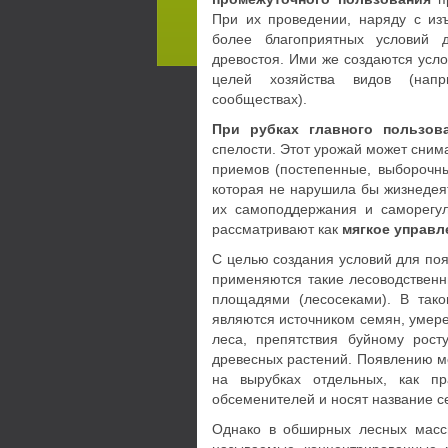
При их проведении, наряду с из
более благоприятных условий 
древостоя. Ими же создаются усло
целей хозяйства видов (напр
сообществах).
При рубках главного пользо
спелости. Этот урожай может сним
приемов (постепенные, выборочны
которая не нарушила бы жизнедея
их самоподдержания и саморегул
рассматривают как
мягкое управл
С целью создания условий для по
применяются такие лесоводствен
площадями (лесосеками). В так
являются источником семян, умер
леса, препятствия буйному рост
древесных растений. Появлению мо
на вырубках отдельных, как пр
обсеменителей и носят название с
Однако в обширных лесных масси