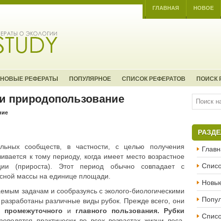
ГЛАВНАЯ
НОВОЕ
НОВЫЕ РЕФЕРАТЫ
ПОПУЛЯРНОЕ
СПИСОК РЕФЕРАТОВ
ПОИСК 
 и природопользование
ние
РАЗД
ельных сообществ, в частности, с целью получения
Главн
ивается к тому периоду, когда имеет место возрастное
Списо
ции (прироста). Этот период обычно совпадает с
сной массы на единице площади.
Новы
емым задачам и сообразуясь с эколого-биологическими
Попу
 разработаны различные виды рубок. Прежде всего, они
ы:
промежуточного
и
главного пользования. Рубки
Списо
роводятся практически во всех возрастах жизни леса.