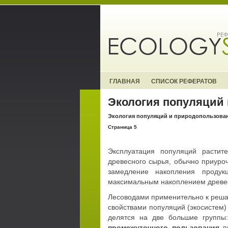
ГЛАВНАЯ
СПИСОК РЕФЕРАТОВ
Экология популяций
Экология популяций и природопользова
Страница 5
Эксплуатация популяций растит
древесного сырья, обычно приуроч
замедление накопления продук
максимальным накоплением древе
Лесоводами применительно к реша
свойствами популяций (экосистем)
делятся на две большие групп
промежуточного пользования
п