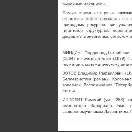
ры­ночные механизмы.
Самые скромные оценки показыва
эко­номики может позволить выс
природных ресурсов при увелич
гигантское структурное перепо
дефициты в энергетике, сельском и 
МИНДИНГ Фердинанд Готлибович (1
(1864) и почетный член (1879) 
геометрии, математическому анали
ЗОТОВ Владимир Рафаилович (1821-
Беллетристика (романы "Коломенска
водевили. Воспоминания "Петербур
статьи.
ИППОЛИТ Римский (ум . 258), хр
императора Валериана. Был т
священномучеником Лаврентием. Па