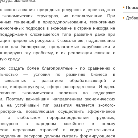
ктура экономики.
Поиск
х использования природных ресурсов и производ­ства
экономических структурах, их использующих. При
Доба
нных тенденций в природопользовании, техногенных
ехногенных подходов в экономике в стране никогда не
 поддержания сложившегося типа развития даже при
тации природных ресурсов. К сожалению, подавляющее
ктов для Белоруссии, пред­лагаемые зарубежными и
игнорируют эту проблему, и их реализация связана с
щую среду.
жно создать более благоприятные - по сравнению с
тельностью — условия по развитию бизнеса в
ях, связанных с развитием обрабатывающей и
ти, инфраструктуры, сферы распределения. И здесь
ктивная экономическая политика по поддержке
ти. Поэтому важнейшим направлением экономических
а на устойчивый тип развития является эколого-
ере­стройка, позволяющая осуществить эффективное
ет о глобальном перераспределении трудовых,
 ресурсов в народном хозяйстве в пользу
чески передовых отраслей и видов деятельности.
пределении ресурсов должны сыграть формирующиеся