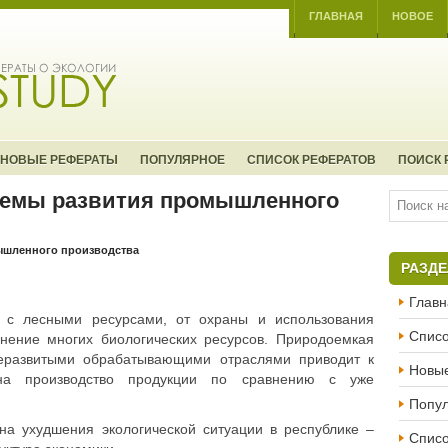
ГЛАВНАЯ
НОВОЕ
НОВЫЕ РЕФЕРАТЫ
ПОПУЛЯРНОЕ
СПИСОК РЕФЕРАТОВ
ПОИСК 
лемы развития промышленного
ышленного производства
РАЗД
Главн
 с лесными ресурсами, от охраны и исполь­зования
Списо
анение многих биологических ресурсов. Природоемкая
неразвитыми обрабатывающими отраслями приводит к
Новы
на производство продукции по сравнению с уже
Попу
на ухудшения экологической ситуации в республике –
Списо