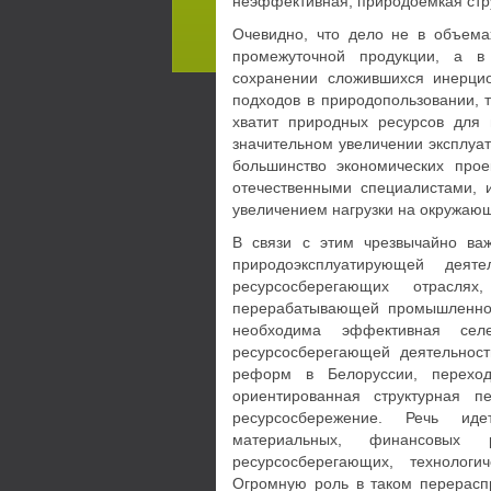
неэффективная, природоемкая стру
Очевидно, что дело не в объема
промежуточной продукции, а в 
сохранении сложившихся инерцио
подходов в природопользовании, т
хватит природных ресурсов для
значительном увеличении эксплуа
большинство экономических прое
отечественными специалистами, 
увеличением нагрузки на окружаю
В связи с этим чрезвычайно ва
природоэксплуатирующей дея
ресурсосберегающих отрасл
перерабатывающей про­мышленнос
необходима эффективная селе
ресурсосберегающей деятель­нос
реформ в Белоруссии, переход
ориентированная структурная п
ресурсосбережение. Речь ид
материальных, финансовых
ресурсосберегающих, технологи
Огромную роль в таком перерас