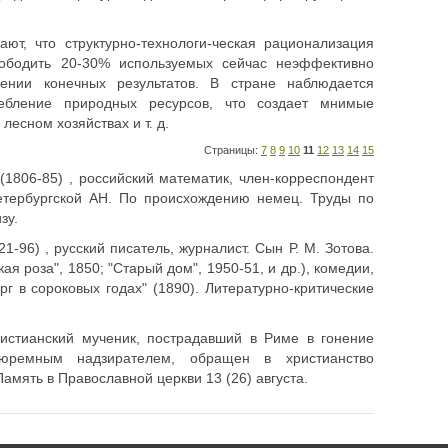
ют, что структурно-технологи-ческая рационализация
вободить 20-30% используемых сейчас неэф­фективно
ении конечных результатов. В стране наблюдается
требление природных ресурсов, что создает мнимые
лесном хозяйствах и т. д.
Страницы:
7
8
9
10
11
12
13
14
15
806-85) , российский математик, член-корреспондент
Петербургской АН. По происхождению немец. Труды по
зу.
96) , русский писатель, журналист. Сын Р. М. Зотова.
я роза", 1850; "Старый дом", 1950-51, и др.), комедии,
г в сороковых годах" (1890). Литературно-критические
истианский мученик, пострадавший в Риме в гонение
юремным надзирателем, обращен в христианство
мять в Православной церкви 13 (26) августа.